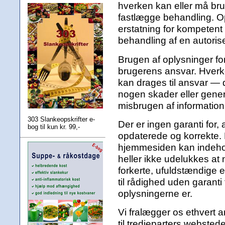
hverken kan eller må bruge
fastlægge behandling. O
erstatning for kompetent 
behandling af en autoris
Brugen af oplysninger f
brugerens ansvar. Hverk
kan drages til ansvar — d
nogen skader eller gener 
misbrugen af informatio
303 Slankeopskrifter e-
Der er ingen garanti for, 
bog til kun kr. 99,-
opdaterede og korrekte
hjemmesiden kan indehold
heller ikke udelukkes at
forkerte, ufuldstændige el
til rådighed uden garanti 
oplysningerne er.
Vi fralægger os ethvert a
til tredjeparters webste